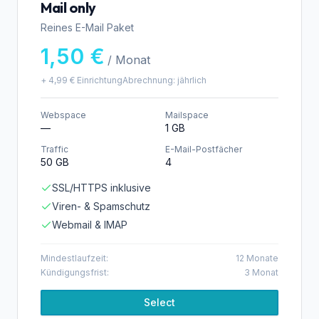
Mail only
Reines E-Mail Paket
1,50 €
/ Monat
+
4,99 €
Einrichtung
Abrechnung:
jährlich
Webspace
Mailspace
—
1 GB
Traffic
E-Mail-Postfächer
50 GB
4
SSL/HTTPS inklusive
Viren- & Spamschutz
Webmail & IMAP
Mindestlaufzeit:
12
Monate
Kündigungsfrist:
3
Monat
Select