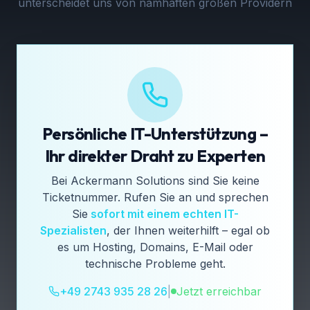
unterscheidet uns von namhaften großen Providern
Persönliche IT-Unterstützung –
Ihr direkter Draht zu Experten
Bei Ackermann Solutions sind Sie keine
Ticketnummer. Rufen Sie an und sprechen
Sie
sofort mit einem echten IT-
Spezialisten
, der Ihnen weiterhilft – egal ob
es um Hosting, Domains, E-Mail oder
technische Probleme geht.
+49 2743 935 28 26
|
Jetzt erreichbar