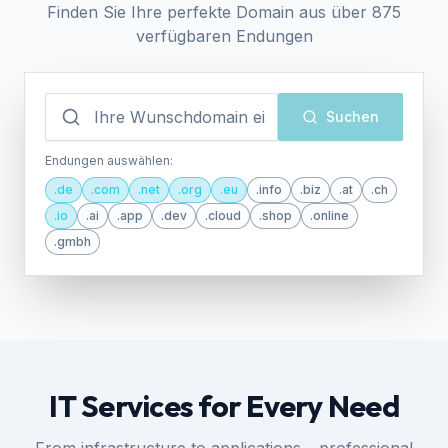
Finden Sie Ihre perfekte Domain aus über 875
verfügbaren Endungen
Suchen
Endungen auswählen:
.
de
.
com
.
net
.
org
.
eu
.
info
.
biz
.
at
.
ch
.
io
.
ai
.
app
.
dev
.
cloud
.
shop
.
online
.
gmbh
>
>
>
>
IT Services for Every Need
t
r
web.host
secure.link
dns.query
cloud.network