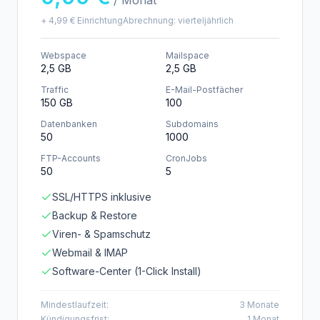
/ Monat
+
4,99 €
Einrichtung
Abrechnung:
vierteljährlich
Webspace
Mailspace
2,5 GB
2,5 GB
Traffic
E-Mail-Postfächer
150 GB
100
Datenbanken
Subdomains
50
1000
FTP-Accounts
CronJobs
50
5
SSL/HTTPS inklusive
Backup & Restore
Viren- & Spamschutz
Webmail & IMAP
Software-Center (1-Click Install)
Mindestlaufzeit:
3
Monate
Kündigungsfrist:
1
Monat