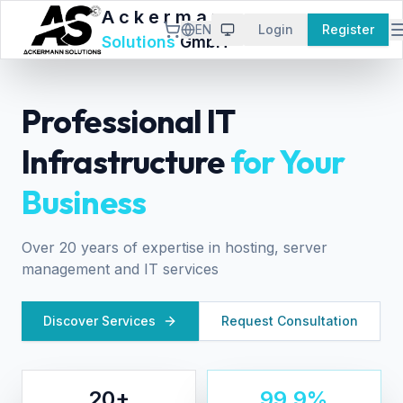
Ackermann
EN
Login
Register
Solutions
GmbH
New
Dubai
Frankfurt
York
Singapore
Tokyo
Professional IT
Infrastructure
for Your
Business
Over 20 years of expertise in hosting, server
management and IT services
Discover Services
Request Consultation
20+
99.9%