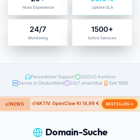
Years Experience
Uptime SLA
24/7
1500+
Monitoring
Active Services
Persönlicher Support
DSGVO-konform
Server in Deutschland
24/7 erreichbar
Seit 1998
AKTIV: OpenClaw KI 14,99 €/Monat
NEU
NEWS
BESTELLEN
Domain-Suche