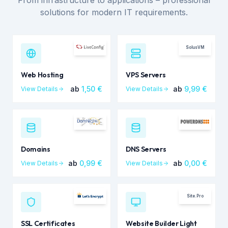
From infrastructure to applications – professional
solutions for modern IT requirements.
SolusVM
Web Hosting
VPS Servers
ab
1,50
€
ab
9,99
€
View Details
View Details
Domains
DNS Servers
ab
0,99
€
ab
0,00
€
View Details
View Details
Site.Pro
SSL Certificates
Website Builder Light