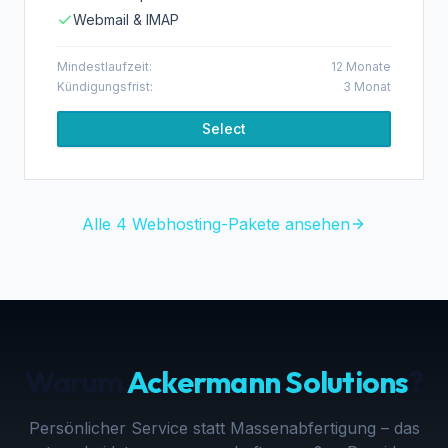
Webmail & IMAP
Mindestlaufzeit:
12
Monate
Kündigungsfrist:
3
Monat
Select
Alle
4
Webhosting
-Pakete ansehen
Warum
Ackermann Solutions
?
Persönlicher Service statt Massenabfertigung – das